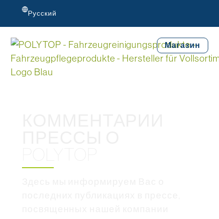
Русский
Магазин
КОММЕНТАРИИ
ПРЕССЫ О
POLYTOP
Здесь мы информируем Вас о
последних публикациях в прессе,
посвященных нашей компании