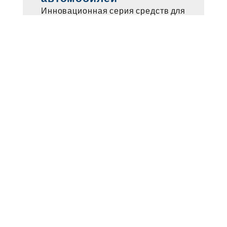
Инновационная серия средств для
чистки и ухода BLUE LINE®
гарантирует великолепные
результаты мытья и чистки при
максимальной экономии воды,
выводя защиту окружающей
среды при уходе за автомобилем
на новый уровень.
Читайте комментарии
прессы