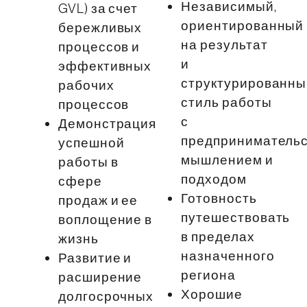
Независимый,
GVL) за счет
ориентированный
бережливых
на результат
процессов и
и
эффективных
структурированны
рабочих
стиль работы
процессов
с
Демонстрация
предприниматель
успешной
мышлением и
работы в
подходом
сфере
Готовность
продаж и ее
путешествовать
воплощение в
в пределах
жизнь
назначенного
Развитие и
региона
расширение
Хорошие
долгосрочных