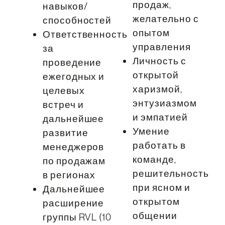
продаж,
навыков/
желательно с
способностей
опытом
Ответственность
управления
за
Личность с
проведение
открытой
ежегодных и
харизмой,
целевых
энтузиазмом
встреч и
и эмпатией
дальнейшее
Умение
развитие
работать в
менеджеров
команде,
по продажам
решительность
в регионах
при ясном и
Дальнейшее
открытом
расширение
общении
группы RVL (10