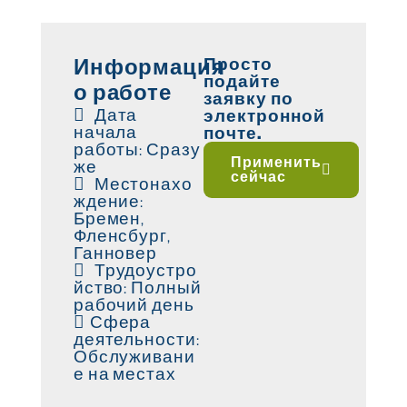
Просто
Информация
подайте
о работе
заявку по
Дата
электронной
начала
почте.
работы: Сразу
Применить
же
сейчас
Местонахо
ждение:
Бремен,
Фленсбург,
Ганновер
Трудоустро
йство: Полный
рабочий день
Сфера
деятельности:
Обслуживани
е на местах