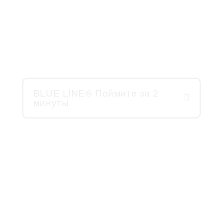
мойки автомобилей
0% отдушка — 0% краситель —
100% будущее
BLUE LINE® Поймите за 2
минуты