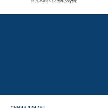
save-water-slogan-polytop
СИНЯЯ ЛИНИЯ®