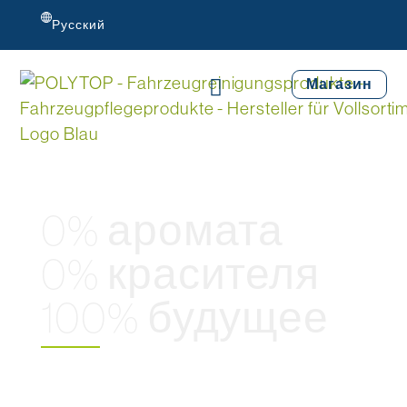
Русский
Магазин
0% аромата
0% красителя
100% будущее
Испытайте будущее мойки
автомобилей